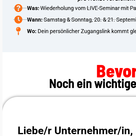
Was:
Wiederholung vom LIVE-Seminar mit Pa
Wann:
Samstag & Sonntag, 20. & 21. Septem
Wo:
Dein persönlicher Zugangslink kommt gle
Bevor
Noch ein wichtige
Liebe/r Unternehmer/in,