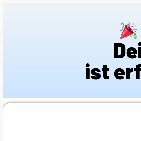
De
ist e