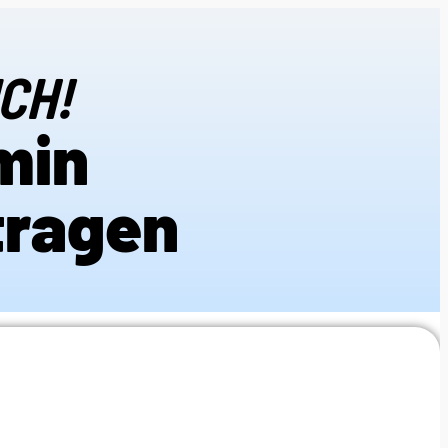
ICH!
min
tragen