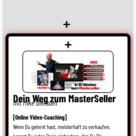
Dein Weg zum MasterSeller
mit Mike Dierssen
[Online Video-Coaching]
Wenn Du gelernt hast, meisterhaft zu verkaufen,